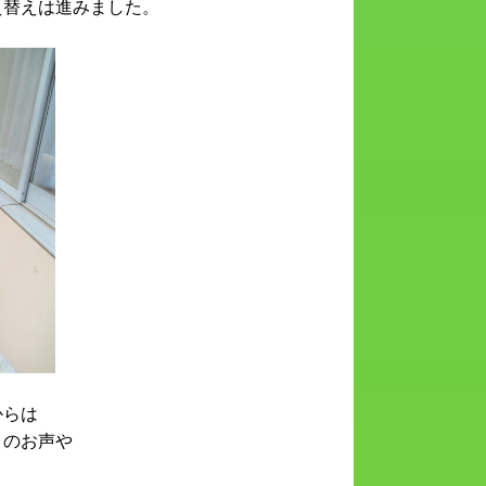
え替えは進みました。
からは
とのお声や