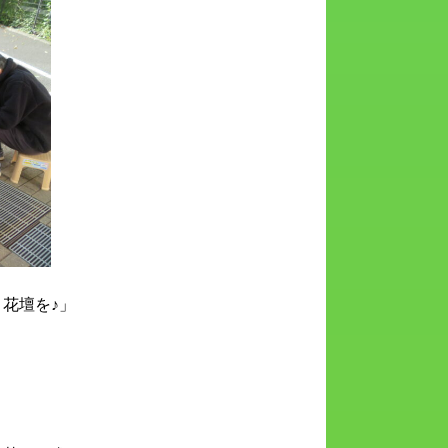
花壇を♪」