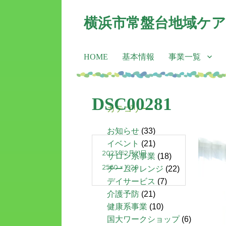
横浜市常盤台地域ケ
HOME
基本情報
事業一覧
DSC00281
カテゴリー
お知らせ
(33)
イベント
(21)
2023年2月21日
サロン系事業
(18)
2560 × 1920
チームオレンジ
(22)
デイサービス
(7)
介護予防
(21)
健康系事業
(10)
国大ワークショップ
(6)