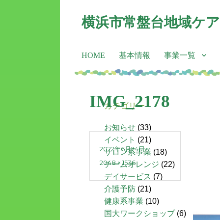
横浜市常盤台地域ケ
HOME
基本情報
事業一覧
IMG_2178
カテゴリー
お知らせ
(33)
イベント
(21)
2022年6月24日
サロン系事業
(18)
2048 × 1536
チームオレンジ
(22)
デイサービス
(7)
介護予防
(21)
健康系事業
(10)
国大ワークショップ
(6)